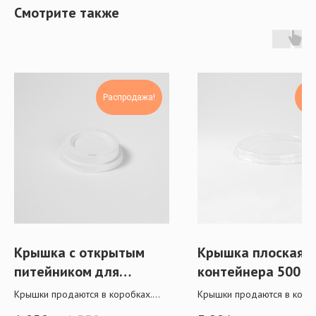
Смотрите также
Распродажа!
Нов
Крышка с открытым
Крышка плоская 
питейником для
контейнера 500 м
стакана 250 мл
Крышки продаются в коробках.
Крышки продаются в короб
При крупной оптовой покупке
При крупной оптовой поку