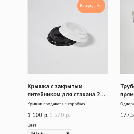
Распродажа!
Крышка с закрытым
Труб
питейником для стакана 250
прям
мл
цвет
Крышки продаются в коробках.
Однора
При крупной оптовой покупке действует
послуж
1 100
р.
1 570
р.
177,
скидка.
ваших 
любого
Цвет