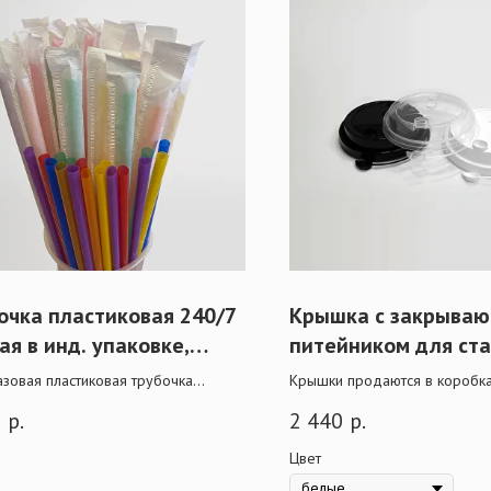
очка пластиковая 240/7
Крышка с закрыва
ая в инд. упаковке,
питейником для ста
ная
мл
зовая пластиковая трубочка
Крышки продаются в коробка
ит прекрасным дополнением для
При крупной оптовой покупке
5
р.
2 440
р.
напитков. Подходит для стаканов
скидка.
 объема.
Цвет