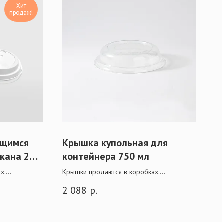
Хит
продаж!
ющимся
Крышка купольная для
кана 250
контейнера 750 мл
х.
Крышки продаются в коробках.
 действует
При крупной оптовой покупке действует
2 088
р.
скидка.