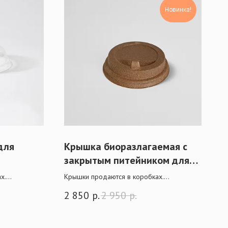
Новинка!
для
Крышка биоразлагаемая с
закрытым питейником для
стакана 350/400/500 мл
х.
Крышки продаются в коробках.
 действует
При крупной оптовой покупке действует
2 850
р.
2 950
р.
скидка.