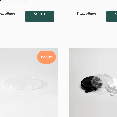
одробнее
Купить
Подробнее
К
Новинка!