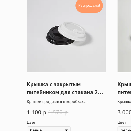
Распродажа!
Крышка с закрытым
Крыш
питейником для стакана 250
пите
мл
350/
Крышки продаются в коробках.
Крышки
При крупной оптовой покупке действует
При кр
1 100
р.
1 570
р.
3 00
скидка.
скидка.
Цвет
Цвет