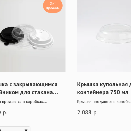
Хит
продаж!
ка с закрывающимся
Крышка купольная 
йником для стакана
контейнера 750 мл
400/500 мл
 продаются в коробках.
Крышки продаются в коробка
упной оптовой покупке действует
При крупной оптовой покупке
0
р.
2 088
р.
скидка.