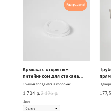
Распродажа!
Крышка с открытым
Труб
питейником для стакана
прям
350/400/500 мл
цвет
Крышки продаются в коробках.
Однора
При крупной оптовой покупке действует
послуж
1 704
р.
2 196
р.
177,
скидка.
ваших 
любого
Цвет