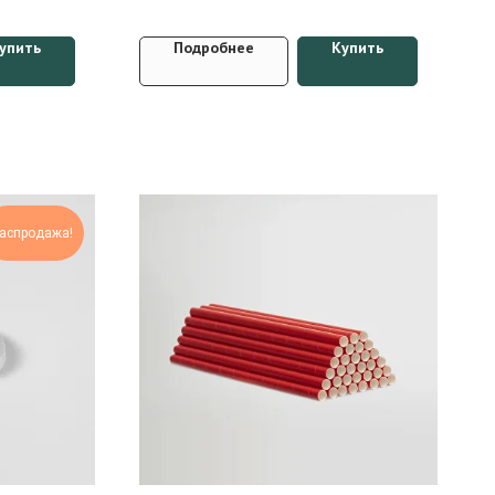
упить
Подробнее
Купить
аспродажа!