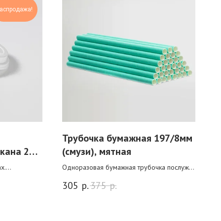
аспродажа!
Трубочка бумажная 197/8мм
кана 250
(смузи), мятная
х.
Одноразовая бумажная трубочка послужит
 действует
прекрасным дополнением для ваших
305
р.
375
р.
напитков. Подходит для стаканов любого
объема.