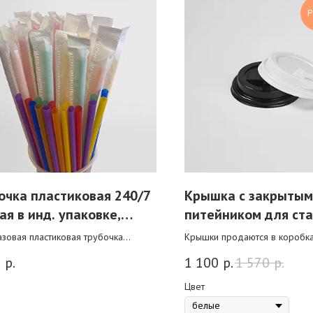
Р
очка пластиковая 240/7
Крышка с закрытым
ая в инд. упаковке,
питейником для ста
ная
мл
зовая пластиковая трубочка
Крышки продаются в коробка
ит прекрасным дополнением для
При крупной оптовой покупке
5
р.
1 100
р.
1 570
р.
напитков. Подходит для стаканов
скидка.
 объема.
Цвет