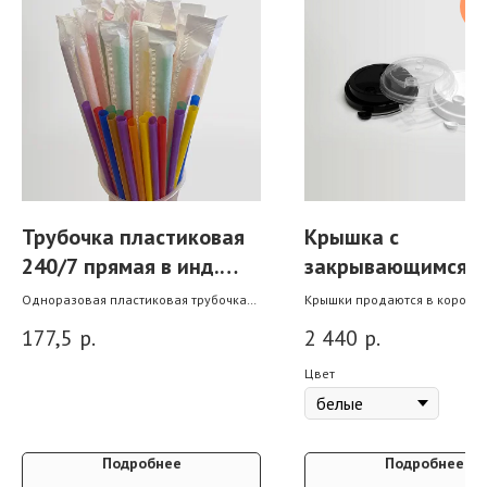
пр
Трубочка пластиковая
Крышка с
240/7 прямая в инд.
закрывающимся
упаковке, цветная
питейником для
Одноразовая пластиковая трубочка
Крышки продаются в коробка
послужит прекрасным дополнением
стакана 250 мл
При крупной оптовой покупк
177,5
р.
2 440
р.
для ваших напитков. Подходит для
действует скидка.
стаканов любого объема.
Цвет
Подробнее
Подробнее